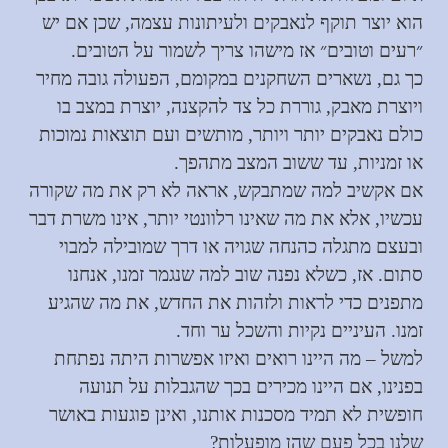
הוא יוצר תוקף לנאבקים ולעיתונות עצמה, שכן אם יש
״רעים וטובים״ אז מישהו צריך לשמור על הטובים.
כך גם, נשארים השחקנים במקומם, הפעולה גובה מחיר
ויוצרת מאבק, גוררת כל צד להקצנה, יוצרת במצב בו
כולם נאבקים יותר ויותר, מותשים ועם תוצאות נמוכות
או זמניות, עד ששוב המצב מתהפך.
אם אקשיב למה שמתבקש, אראה לא רק את מה שקורה
עכשיו, אלא את מה שאינו רלוונטי יותר, אינו משרת דבר
ובעצם מתגלה כהנחה שגויה או דרך שמובילה למבוי
סתום. אז, כשלא נפנה שוב למה שנגמר זמנו, אנחנו
מתפנים כדי לראות ולזהות את החדש, את מה שהגיע
זמנו. העיניים נקיות והשכל ער וחד.
למשל – מה היינו רואים ואיזו אפשרות היתה נפתחת
בפנינו, אם היינו מכירים בכך שהגבלות על תנועה
חופשית לא תמיד מסכנות אותנו, ואינן פוגעות באושר
שלנו בכל פעם שהן מופעלות?