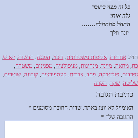
כל זה מצוי בתוכך
גלה אותו
התחל מהתחלה…….
יונה וולך
תוייג
אחריות
,
אלימות משטרתית
,
דיכוי
,
הפגנה
,
חדשות
,
ייאוש
,
כח
,
מחאה
,
מיינד
,
מנהיגות
,
מניפולציה
,
מפגינים
,
משטרה
,
נפרדות
,
פוליטיקה
,
פחד
,
צדדים
,
קונספירציה
,
קורונה
,
שוטרים
,
שליטה
,
שקר
,
תקווה
כתיבת תגובה
האימייל לא יוצג באתר.
שדות החובה מסומנים
*
התגובה שלך
*