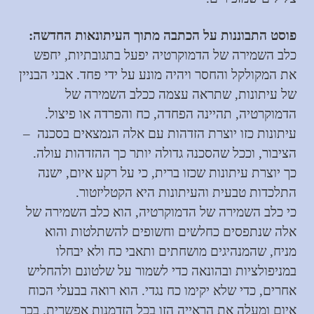
פוסט התבוננות על הכתבה מתוך העיתונאות החדשה:
כלב השמירה של הדמוקרטיה יפעל בתגובתיות, יחפש
את המקולקל והחסר ויהיה מונע על ידי פחד. אבני הבניין
של עיתונות, שתראה עצמה ככלב השמירה של
הדמוקרטיה, תהיינה הפחדה, כח והפרדה או פיצול.
עיתונות כזו יוצרת הזדהות עם אלה הנמצאים בסכנה –
הציבור, וככל שהסכנה גדולה יותר כך ההזדהות עולה.
כך יוצרת עיתונות שכזו ברית, כי על רקע איום, ישנה
התלכדות טבעית והעיתונות היא הקטליזטור.
כי כלב השמירה של הדמוקרטיה, הוא כלב השמירה של
אלה שנתפסים כחלשים וחשופים להשתלטות והוא
מניח, שהמנהיגים מושחתים ותאבי כח ולא יבחלו
במניפולציות ובהונאה כדי לשמור על שלטונם ולהחליש
אחרים, כדי שלא יקימו כח נגדי. הוא רואה בבעלי הכוח
איום ומעלה את הראייה הזו בכל הזדמנות אפשרית. בכך