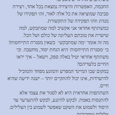
החכמה, האפשרות והיצירה נמצאת בכל אחד, ויצירת
סביבה שמוציאה את כל אלה לאור, זהו תפקידו של
מנהיג וזהו תפקידה של התקשורת.
כמשתתף אחראי אני אקשיב למה שמתבקש, למה
שישרת את טובתם העליונה של כולם ושל הכל.
מה זה אומר ״מה שמתבקש״ כשאין מסגרת התייחסות?
כי ׳מסגרת התייחסות׳ היא הנחת יסוד, מחשבה. וכי
משתתף אחראי יטיל באלה ספק, וישאל – איך יראו
החיים בלעדיהם?
במקום שבו המיינד המפרש והמונע מפחד והמוביל
להישרדות, אינו יכול להתקיים יותר – ישנה ידיעה שהיא
חיים.
השתתפות אחראית היא לא לסגור את עצמי אלא
להתנסות באמת. לבקש להינגע, לבקש להתערער עד
היסוד ולשמוע את השקט שאפשר לשמוע בין הצלילים.
צלילים שמזכירים.