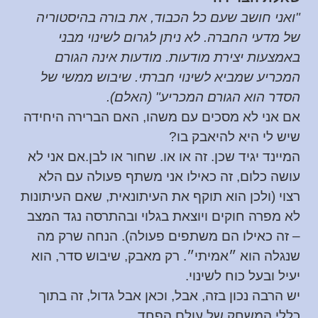
"ואני חושב שעם כל הכבוד, את בורה בהיסטוריה
של מדעי החברה. לא ניתן לגרום לשינוי מבני
באמצעות יצירת מודעות. מודעות אינה הגורם
המכריע שמביא לשינוי חברתי. שיבוש ממשי של
הסדר הוא הגורם המכריע" (האלם).
אם אני לא מסכים עם משהו, האם הברירה היחידה
שיש לי היא להיאבק בו?
המיינד יגיד שכן. זה או או. שחור או לבן.
אם אני לא
עושה כלום, זה כאילו אני משתף פעולה עם הלא
רצוי (ולכן הוא תוקף את העיתונאית, שאם העיתונות
לא מפרה חוקים ויוצאת בגלוי ובהתרסה נגד המצב
– זה כאילו הם משתפים פעולה). הנחה שרק מה
שנגלה הוא ״אמיתי״. רק מאבק, שיבוש סדר, הוא
יעיל ובעל כוח לשינוי.
יש הרבה נכון בזה, אבל, וכאן אבל גדול, זה בתוך
כללי המשחק של עולם הפחד.