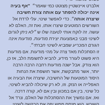
אלברט איינשטיין מצוטט כמי שאמר״
"אף בעיה
אינה יכולה להפתר עם אותה צורת חשיבה
שיצרה אותה
״. כדי לאפשר שינוי, עלי לרדת אל
השורשים המוטעים שיצרו אותו, ואת זה, האלם לא
עושה. זה לוקח אותי לטענה שלו ש
״לא ניתן לגרום
לשינוי מבני באמצעות יצירת מודעות. מודעות אינה
הגורם המכריע שמביא לשינוי חברתי
״.
זו הסתכלות מאד צרה על מהי מודעות. אם מודעות
היא פשוט לעורר מידע, להביא לתשומת הלב, אז כן,
הוא צודק. אבל ישנה מודעות רחבה הרבה הרבה
יותר, אשר מתבקשת, אשר חושפת את הנחות
היסוד המוטעות של החשיבה, שיצרה את הבעיה או
האפלייה או הנזק. וזו, לא רק שיכולה להביא לשינוי,
כל שינוי, בין אם במכוון ובין אם לא, קורה דרכה.
ואז, אם נמשיך את ההסתכלות של האלם, ונרד אל
השורש, הוא מנסח ממש יפה את הבקשה לשינוי,