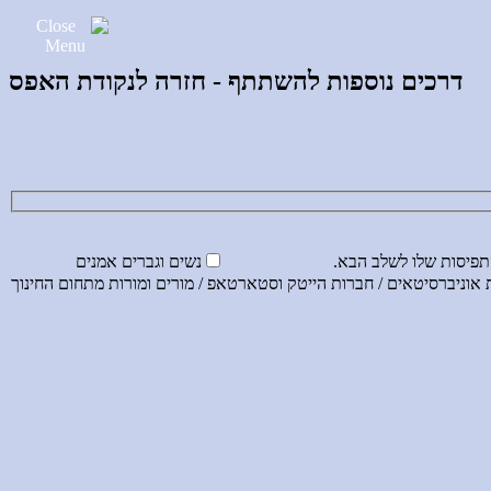
דרכים נוספות להשתתף - חזרה לנקודת האפס
התפיסות שלו לשלב הבא.
נשים וגברים אמנים
בור עם אנשים מובילים שירצו לשתף פעולה עם What Really Is במוסדות אוניברסיטאים / חברות הייטק וסטארטאפ / מורים ומורות מתחום החינוך