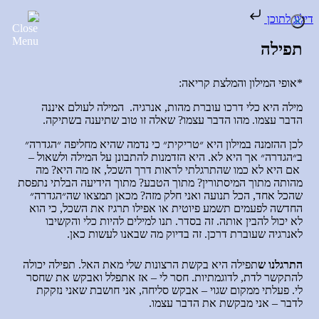
דילוג לתוכן
תפילה
*אופי המילון והמלצת קריאה
:
מילה היא כלי דרכו עוברת מהות
,
אנרגיה
.
המילה לעולם איננה
הדבר עצמו
.
מהו הדבר עצמו
?
שאלה זו טוב שתיענה בשתיקה
.
לכן ההזמנה במילון היא ״טריקית״ כי נדמה שהיא מחליפה ״הגדרה״
ב״הגדרה״ אך היא לא
.
היא הזדמנות להתבונן על המילה ולשאול
–
אם היא לא כמו שהתרגלתי לראות דרך השכל
,
אז מה היא
?
מה
מהותה מתוך המיסתורין
?
מתוך הטבע
?
מתוך הידיעה הבלתי נתפסת
שהכל אחד
,
הכל תנועה ואני חלק מזה
?
מכאן תמצאו שה״הגדרה״
החדשה לפעמים תשמע פיוטית או אפילו תרגיז את השכל
,
כי הוא
לא יכול להבין אותה
.
זה בסדר
.
תנו למילים להיות כלי והקשיבו
לאנרגיה שעוברת דרכן
.
זה בדיוק מה שבאנו לעשות כאן
.
התרגלנו ש
תפילה היא בקשת הרצונות שלי מאת האל. תפילה יכולה
להתקשר לדת, לדוגמתיות. חסר לי – אז אתפלל ואבקש את שחסר
לי. פעלתי ממקום שגוי – אבקש סליחה, אני חושבת שאני נזקקת
לדבר – אני מבקשת את הדבר עצמו.