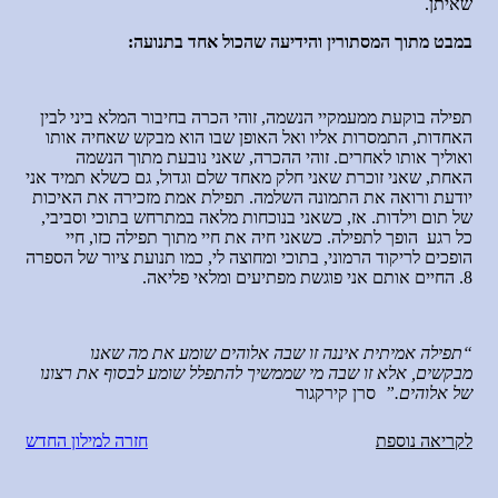
שאיתן.
במבט מתוך המסתורין והידיעה שהכול אחד בתנועה:
תפילה בוקעת ממעמקיי הנשמה, זוהי הכרה בחיבור המלא ביני לבין
האחדות, התמסרות אליו ואל האופן שבו הוא מבקש שאחיה אותו
ואוליך אותו לאחרים. זוהי ההכרה, שאני נובעת מתוך הנשמה
האחת, שאני זוכרת שאני חלק מאחד שלם וגדול, גם כשלא תמיד אני
יודעת ורואה את התמונה השלמה. תפילת אמת מזכירה את האיכות
של תום וילדות. אז, כשאני בנוכחות מלאה במתרחש בתוכי וסביבי,
כל רגע הופך לתפילה. כשאני חיה את חיי מתוך תפילה כזו, חיי
הופכים לריקוד הרמוני, בתוכי ומחוצה לי, כמו תנועת ציור של הספרה
8. החיים אותם אני פוגשת מפתיעים ומלאי פליאה.
“תפילה אמיתית איננה זו שבה אלוהים שומע את מה שאנו
מבקשים, אלא זו שבה מי שממשיך להתפלל שומע לבסוף את רצונו
של אלוהים.”
סרן קירקגור
לקריאה נוספת
חזרה למילון החדש