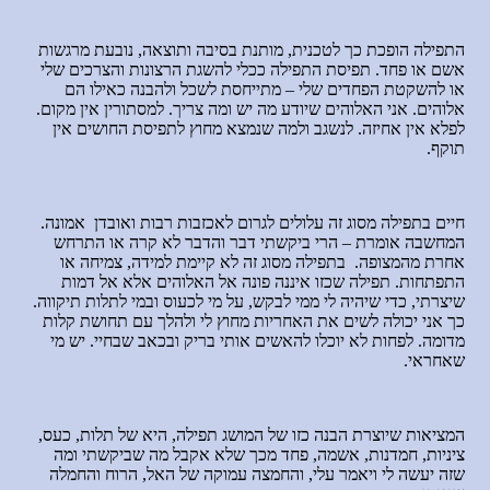
התפילה הופכת כך לטכנית, מותנת בסיבה ותוצאה, נובעת מרגשות
אשם או פחד. תפיסת התפילה ככלי להשגת הרצונות והצרכים שלי
או להשקטת הפחדים שלי – מתייחסת לשכל ולהבנה כאילו הם
אלוהים. אני האלוהים שיודע מה יש ומה צריך. למסתורין אין מקום.
לפלא אין אחיזה. לנשגב ולמה שנמצא מחוץ לתפיסת החושים אין
תוקף.
חיים בתפילה מסוג זה עלולים לגרום לאכזבות רבות ואובדן אמונה.
המחשבה אומרת – הרי ביקשתי דבר והדבר לא קרה או התרחש
אחרת מהמצופה. בתפילה מסוג זה לא קיימת למידה, צמיחה או
התפתחות. תפילה שכזו איננה פונה אל האלוהים אלא אל דמות
שיצרתי, כדי שיהיה לי ממי לבקש, על מי לכעוס ובמי לתלות תיקווה.
כך אני יכולה לשים את האחריות מחוץ לי ולהלך עם תחושת קלות
מדומה. לפחות לא יוכלו להאשים אותי בריק ובכאב שבחיי. יש מי
שאחראי.
המציאות שיוצרת הבנה כזו של המושג תפילה, היא של תלות, כעס,
ציניות, חמדנות, אשמה, פחד מכך שלא אקבל מה שביקשתי ומה
שזה יעשה לי ויאמר עלי, והחמצה עמוקה של האל, הרוח והחמלה