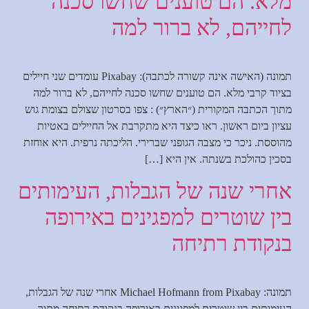
מלא. הם טוענים שחשו סכנה
לחייהם, לא ברור למה
תמונה (האישה אינה קשורה לכתבה): Pixabay עומדים שני חיילים
בציוד קרבי מלא. הם טוענים שחשו סכנה לחייהם, לא ברור למה
מתוך הכתבה המקורית (״הארץ״) : צפו בסרטון שצולם בצומת גוש
עציון ביום ראשון. ראו כיצד היא מתקרבת אל החיילים באטיות
מהוססת. ניכר כי מצבה הגופני שברירי. הליכתה נרפית. היא אוחזת
בסכין כהולכת בשנתה. אין היא […]
אחרי שנה של הגבלות, העימותים
בין שוטרים למפגינים באירופה
בנקודת רתיחה
תמונה: Michael Hofmann from Pixabay אחרי שנה של הגבלות,
העימותים בין שוטרים למפגינים באירופה בנקודת רתיחה מתוך