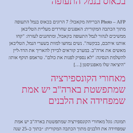
בכאוס בנמל התעופה
Photo – AFP הבריחה מקאבול: 7 הרוגים בכאוס בנמל התעופה
מתוך הכתבה המקורית: האפגנים שחרדים מעליית הטליבאן
ממשיכים לנהור לנמל התעופה בקאבול, ומתחננים לעזרה: "קחו
אותנו איתכם, בבקשה". נשים נמחצו למוות בשערי הנמל, הטליבאן
מאשים את ארה"ב. במערב קוראים לביידן להאריך את הדד-ליין
להשלמת הנסיגה: "לא נספיק לפנות את כולם". טראמפ תוקף אותו:
"היציאה שלו מאפגניסטן […]
מאחורי הקונספירציה
שמתפשטת בארה"ב יש אמת
שמפחידה את הלבנים
תמונה: גוגל מאחורי הקונספירציה שמתפשטת בארה"ב יש אמת
שמפחידה את הלבנים מתוך הכתבה המקורית: ״בתוך כ–25 שנה