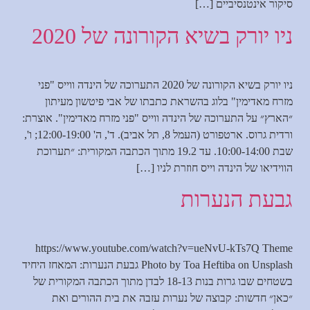
סיקור אינטנסיביים […]
ניו יורק בשיא הקורונה של 2020
ניו יורק בשיא הקורונה של 2020 התערוכה של הינדה ווייס "פני
מזרח מאדימין" בלוג בהשראת כתבתו של אבי פיטשון מעיתון
״הארץ״ על התערוכה של הינדה ווייס "פני מזרח מאדימין". אוצרת:
ורדית גרוס. ארטפורט (העמל 8, תל אביב). ד', ה' 12:00-19:00; ו',
שבת 10:00-14:00. עד 19.2 מתוך הכתבה המקורית: ״תערוכת
הווידיאו של הינדה וייס חוזרת לניו […]
גבעת הנערות
https://www.youtube.com/watch?v=ueNvU-kTs7Q Theme
Photo by Toa Heftiba on Unsplash גבעת הנערות: המאחז היחיד
בשטחים שבו גרות בנות 18-13 לבדן מתוך הכתבה המקורית של
״כאן״ חדשות: קבוצה של נערות עזבה את בית ההורים ואת