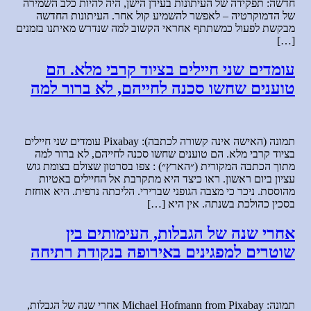
חדשה: תפקידה של העיתונות בעידן הישן, היה להיות כלב השמירה
של הדמוקרטיה – לאפשר להשמיע קול אחר. העיתונות החדשה
מבקשת לפעול כמשתתף אחראי הקשוב למה שנדרש מאיתנו בזמנים
[…]
עומדים שני חיילים בציוד קרבי מלא. הם
טוענים שחשו סכנה לחייהם, לא ברור למה
תמונה (האישה אינה קשורה לכתבה): Pixabay עומדים שני חיילים
בציוד קרבי מלא. הם טוענים שחשו סכנה לחייהם, לא ברור למה
מתוך הכתבה המקורית (״הארץ״) : צפו בסרטון שצולם בצומת גוש
עציון ביום ראשון. ראו כיצד היא מתקרבת אל החיילים באטיות
מהוססת. ניכר כי מצבה הגופני שברירי. הליכתה נרפית. היא אוחזת
בסכין כהולכת בשנתה. אין היא […]
אחרי שנה של הגבלות, העימותים בין
שוטרים למפגינים באירופה בנקודת רתיחה
תמונה: Michael Hofmann from Pixabay אחרי שנה של הגבלות,