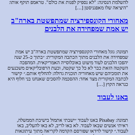
להשלמת הנסיגה: "לא נספיק לפנות את כולם". טראמפ תוקף אותו:
"היציאה שלו מאפגניסטן […]
מאחורי הקונספירציה שמתפשטת בארה"ב
יש אמת שמפחידה את הלבנים
תמונה: גוגל מאחורי הקונספירציה שמתפשטת בארה"ב יש אמת
שמפחידה את הלבנים מתוך הכתבה המקורית: ״בתוך כ–25 שנה
יהפכו הלבנים לעוד מיעוט באוכלוסייה האמריקאית. המהפכה
השקטה הזאת כבר לא כל כך שקטה, וכעת הרפובליקאים משכנעים
את תומכיהם שיש מאחוריה תוכנית גדולה: להחליף אותם.״ קישור
לכתבה המקורית מצד אחד: ההסכמה להסכים שאנחנו בני חלוף היא
כנראה הקוץ […]
באנו לעבוד
תמונה: Pixabay באנו לעבוד ״ישבתי אתמול בישיבת הממשלה,
ראיתי אנשים שבאו לעבוד. לא באו לריב, לא באו להעליב, באו
לעבוד.״ קישור לוידאו שפורסם הקדמה לקריאה מתוך עיתונאות