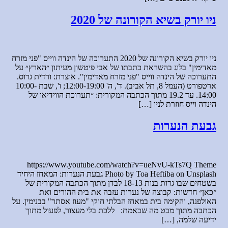
ניו יורק בשיא הקורונה של 2020
ניו יורק בשיא הקורונה של 2020 התערוכה של הינדה ווייס "פני מזרח
מאדימין" בלוג בהשראת כתבתו של אבי פיטשון מעיתון ״הארץ״ על
התערוכה של הינדה ווייס "פני מזרח מאדימין". אוצרת: ורדית גרוס.
ארטפורט (העמל 8, תל אביב). ד', ה' 12:00-19:00; ו', שבת 10:00-
14:00. עד 19.2 מתוך הכתבה המקורית: ״תערוכת הווידיאו של
הינדה וייס חוזרת לניו […]
גבעת הנערות
https://www.youtube.com/watch?v=ueNvU-kTs7Q Theme
Photo by Toa Heftiba on Unsplash גבעת הנערות: המאחז היחיד
בשטחים שבו גרות בנות 18-13 לבדן מתוך הכתבה המקורית של
״כאן״ חדשות: קבוצה של נערות עזבה את בית ההורים ואת
האולפנה, והקימה בית במאחז הבלתי חוקי "מעוז אסתר" בבנימין. על
הכתבה מתוך מבט מה שבאמת: ללכת בלי מעצור, לפעול מתוך
ידיעה שלמה, […]