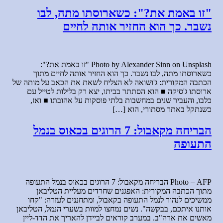
"זו באמת את?": כשארוסתו מתה, לבו
נשבר. כך הוא החזיר אותה לחיים
Photo by Alexander Sinn on Unsplash "זו באמת את?":
כשארוסתו מתה, לבו נשבר. כך הוא החזיר אותה לחיים מתוך
הכתבה המקורית: ג'ושואה לא הצליח לשאת את הכאב על מותה של
ארוסתו ג'סיקה ■ הוא הסתתר בביתו, יצא רק בלילות לטייל עם
כלבו, והעביר שנים במחשבות בלתי פוסקות על אהובתו ■ ואז,
כשנתקל באתר מסתורי, הוא […]
הבריחה מקאבול: 7 הרוגים בכאוס בנמל
התעופה
Photo – AFP הבריחה מקאבול: 7 הרוגים בכאוס בנמל התעופה
מתוך הכתבה המקורית: האפגנים שחרדים מעליית הטליבאן
ממשיכים לנהור לנמל התעופה בקאבול, ומתחננים לעזרה: "קחו
אותנו איתכם, בבקשה". נשים נמחצו למוות בשערי הנמל, הטליבאן
מאשים את ארה"ב. במערב קוראים לביידן להאריך את הדד-ליין