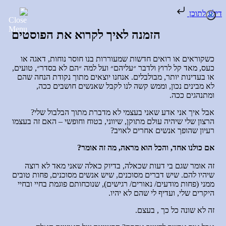
דילוג לתוכן
הזמנה לאיך לקרוא את הפוסטים
כשקוראים או רואים חדשות שמעוררות בנו חוסר נוחות, דאגה או
כעס, מאד קל לרוץ ולדבר ״עליהם״ ועל למה ״הם לא בסדר״, טועים,
או בעדינות יותר, מבולבלים. אנחנו יוצאים מתוך נקודת הנחה שהם
לא מבינים נכון, וממש קשה לנו לקבל שאנשים חושבים ככה,
ומתנהגים ככה.
אבל איך אני אדע שאני בעצמי לא מדברת מתוך הבלבול שלי?
הרצון שלי שיהיה עולם מתוקן, שיווני, בטוח וחופשי – האם זה בעצמו
רעיון שהופך אנשים אחרים לאויב?
אם כולנו אחד, והכל הוא מראה, מה זה אומר?
זה אומר שגם בי דעות שכאלה, בדיוק כאלה שאני מאד לא רוצה
שיהיו להם. שיש דברים מסוכנים, שיש אנשים מסוכנים, פחות טובים
ממני (פחות מודעים/ נאורים/ רגישים), שנוכחותם פוגמת בחיי ובחיי
היקרים שלי, ועדיף לי שהם לא יהיו.
זה לא שונה כל כך , בעצם.