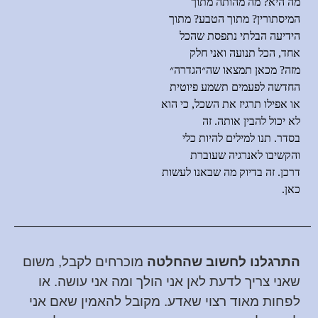
מה היא
?
מה מהותה מתוך
המיסתורין
?
מתוך הטבע
?
מתוך
הידיעה הבלתי נתפסת שהכל
אחד
,
הכל תנועה ואני חלק
מזה
?
מכאן תמצאו שה״הגדרה״
החדשה לפעמים תשמע פיוטית
או אפילו תרגיז את השכל
,
כי הוא
לא יכול להבין אותה
.
זה
בסדר
.
תנו למילים להיות כלי
והקשיבו לאנרגיה שעוברת
דרכן
.
זה בדיוק מה שבאנו לעשות
כאן
.
התרגלנו לחשוב ש
החלטה
מוכרחים לקבל, משום
שאני צריך לדעת לאן אני הולך ומה אני עושה. או
לפחות מאוד רצוי שאדע. מקובל להאמין שאם אני