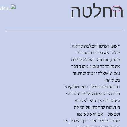
לתוכן
החלטה
*אופי המילון והמלצת קריאה
:
מילה היא כלי דרכו עוברת
מהות
,
אנרגיה
.
המילה לעולם
איננה הדבר עצמו
.
מהו הדבר
עצמו
?
שאלה זו טוב שתיענה
בשתיקה
.
לכן ההזמנה במילון היא ״טריקית״
כי נדמה שהיא מחליפה ״הגדרה״
ב״הגדרה״ אך היא לא
.
היא
הזדמנות להתבונן על המילה
ולשאול
–
אם היא לא כמו
שהתרגלתי לראות דרך השכל
,
אז