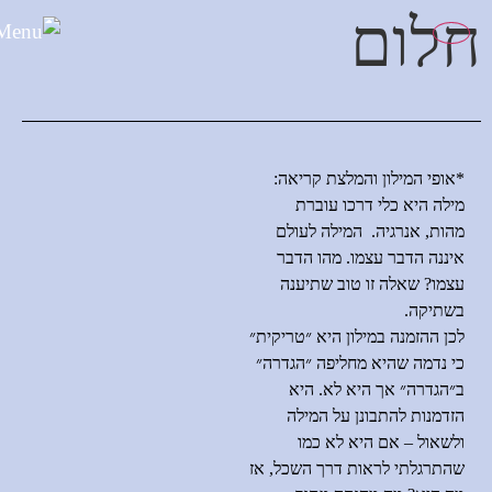
לתוכן
חלום
*אופי המילון והמלצת קריאה
:
מילה היא כלי דרכו עוברת
מהות
,
אנרגיה
.
המילה לעולם
איננה הדבר עצמו
.
מהו הדבר
עצמו
?
שאלה זו טוב שתיענה
בשתיקה
.
לכן ההזמנה במילון היא ״טריקית״
כי נדמה שהיא מחליפה ״הגדרה״
ב״הגדרה״ אך היא לא
.
היא
הזדמנות להתבונן על המילה
ולשאול
–
אם היא לא כמו
שהתרגלתי לראות דרך השכל
,
אז