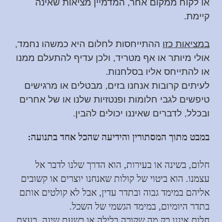
או לקוח ממקום אחר, המדמיין מציאות שאינה
קיימת.
במציאות כזו
ההתייחסות לחלום היא כמשהו נחמד,
אולי מיותר או אף מטריד, ולכן עדיף להתעלם ממנו
או להתייחס אליו בסלחנות.
לעיתים קרובות אנחנו בזים, מבטלים או מרגישים
טיפשים לגבי חלומות ופנטזיות שלנו או של אחרים
ובכלל, לדברים שאיננו יכולים להבין.
במבט מתוך המסתורין והידיעה שהכל אחד בתנועה:
חלום, בשינה או בעירות, הוא הדרך שלנו לדבר אל
עצמנו. הוא ביטוי של קולות שאנחנו יוצרים או קשובים
אליהם במימד גבוה ובתדר עדין, אבל לא קולטים אותם
בתדר היומיום, במימד הגשמי של השכל.
חלום איננו רק מה שקורה בלילה או בשעת שינה. בעצם