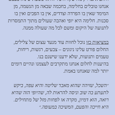
אנחנו טובלים בחלימה, בחכמה שבאה מן הנשמה, מן
המימד שאין בו הפרדה וצדדים, אין בו הפכים ואין בו
סכנות. חלימה היא יופי ואהבה שעולים מתוך התמסרות
לתנועה של היקום ומשם לכל מה שעולה ממנה.
במציאות כזו
נוכל לחוות עוד מנעד עצום של צלילים,
החלום פורט עלינו ניגונים – צבעים, רגשות, ריחות,
טעמים ותנועות, שלא ידענו שישנם בנו.
בהיענות לחלום אנחנו מתקרבים לעצמנו ונהיים דומים
יותר למה שאנחנו באמת.
״השכל, שזיהה שהוא מאבד שליטה והיא עפה, ביקש
לתעתע בה שוב וניסה להראות לה, שהיופי הזה שהיא
רואה, הוא דמיון, מקרה או לפחות מזל של מתחילים.
היא חייכה והפעם, המשיכה במעופה.״