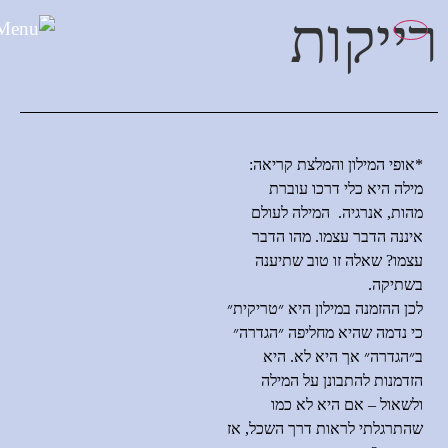
לתוכן
רייקות
*אופי המילון והמלצת קריאה
:
מילה היא כלי דרכו עוברת
מהות
,
אנרגיה
.
המילה לעולם
איננה הדבר עצמו
.
מהו הדבר
עצמו
?
שאלה זו טוב שתיענה
בשתיקה
.
לכן ההזמנה במילון היא ״טריקית״
כי נדמה שהיא מחליפה ״הגדרה״
ב״הגדרה״ אך היא לא
.
היא
הזדמנות להתבונן על המילה
ולשאול
–
אם היא לא כמו
שהתרגלתי לראות דרך השכל
,
אז