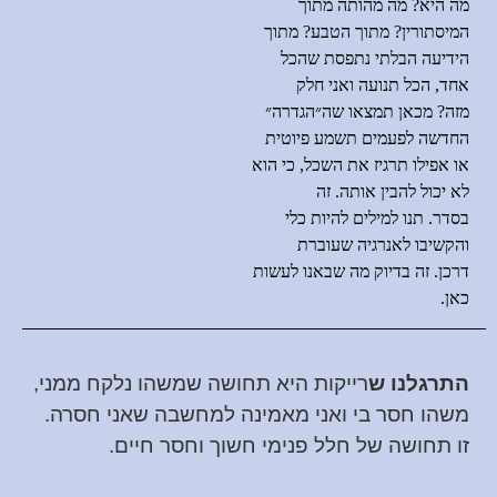
מה היא
?
מה מהותה מתוך
המיסתורין
?
מתוך הטבע
?
מתוך
הידיעה הבלתי נתפסת שהכל
אחד
,
הכל תנועה ואני חלק
מזה
?
מכאן תמצאו שה״הגדרה״
החדשה לפעמים תשמע פיוטית
או אפילו תרגיז את השכל
,
כי הוא
לא יכול להבין אותה
.
זה
בסדר
.
תנו למילים להיות כלי
והקשיבו לאנרגיה שעוברת
דרכן
.
זה בדיוק מה שבאנו לעשות
כאן
.
התרגלנו ש
רייקות היא תחושה שמשהו נלקח ממני,
משהו חסר בי ואני מאמינה למחשבה שאני חסרה.
זו תחושה של חלל פנימי חשוך וחסר חיים.