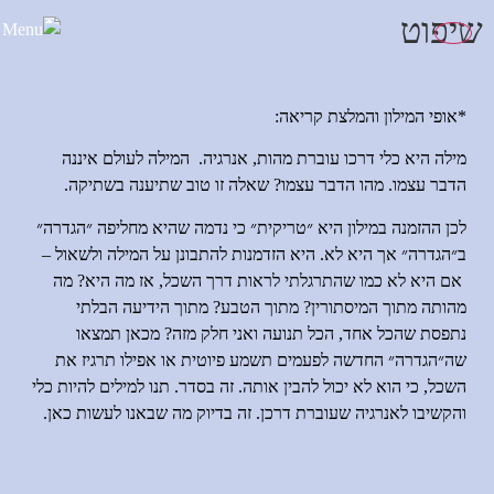
לתוכן
שיפוט
*אופי המילון והמלצת קריאה
:
מילה היא כלי דרכו עוברת מהות
,
אנרגיה
.
המילה לעולם איננה
הדבר עצמו
.
מהו הדבר עצמו
?
שאלה זו טוב שתיענה בשתיקה
.
לכן ההזמנה במילון היא ״טריקית״ כי נדמה שהיא מחליפה ״הגדרה״
ב״הגדרה״ אך היא לא
.
היא הזדמנות להתבונן על המילה ולשאול
–
אם היא לא כמו שהתרגלתי לראות דרך השכל
,
אז מה היא
?
מה
מהותה מתוך המיסתורין
?
מתוך הטבע
?
מתוך הידיעה הבלתי
נתפסת שהכל אחד
,
הכל תנועה ואני חלק מזה
?
מכאן תמצאו
שה״הגדרה״ החדשה לפעמים תשמע פיוטית או אפילו תרגיז את
השכל
,
כי הוא לא יכול להבין אותה
.
זה בסדר
.
תנו למילים להיות כלי
והקשיבו לאנרגיה שעוברת דרכן
.
זה בדיוק מה שבאנו לעשות כאן
.