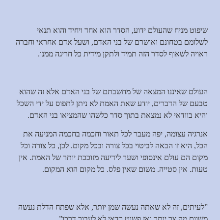
שיפוט מניח שהעולם ידוע, הסדר הוא אחד ויחיד והוא תנאי
לשלומם בטחונם ואושרם של בני האדם, ושעל אדם אחראי וחברה
ראויה לשאוף לסדר הזה תמיד ולתקן מידית כל חריגה ממנו.
העולם שאיננו המצאה של מחשבתם של בני האדם אלא זה שהוא
טבעם של הדברים, יודע שאת האמת לא ניתן לתפוס על ידי השכל
והיא בוודאי לא נמצאת בתוך סדר כלשהו שהמציאו בני האדם.
אנרגיה עצומה, יפה מעבר לכל תאור וחכמה בחכמה המניעה את
הכל, היא זו הבאה לביטוי בכל צורה ובכל מקום. לכן, כל צורה וכל
מקום הם עולם אינסופי ושער לידיעה מזוככת יותר של האמת. אין
טעות. אין סטייה. משום שאין פלס. כל מקום הוא המקום.
”לעיתים, זה לא שאתה נעשה שמן יותר, אלא שפתח הדלת נעשה
משוום מה צר יותר ואז פשוט כדאי לא לעבור דרכו”