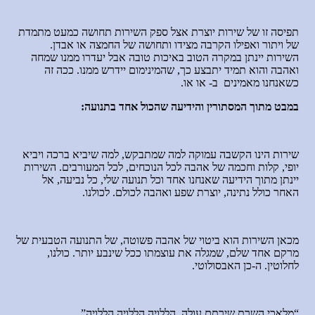
תפיסה זו של שירות יוצרת אצל ספק השירות תחושה כמעט מתמדת
של ויתור ואפילו הקרבה מצידו ותחושה של החמצה או אבדן.
השירות יינתן במקרה הטוב באיכות טובה אבל יעדרו ממנו שמחה
ואהבה והוא תמיד יתבצע כך, שהמינימום יידרש ממנו. ככה זה
כשאנחנו מאמינים ב- או או.
במבט מתוך המסתורין והידיעה שהכול אחד בתנועה:
שירות הינו הקשבה עמוקה למה שמתבקש, למה שיביא ברכה ויביא
יופי, קלות וחכמה של אהבה לכל הנוכחים, לכל המעורבים. השירות
יינתן מתוך הידיעה שאנחנו אחד וכל תנועה שלי, כל נביעה, אל
האחר כולל נתינה, יוצרת שפע ואהבה לכולם. לכולנו.
מכאן השירות הוא ביטוי של אהבה פשוטה, של התנועה הטבעית של
מרקם אחד שלם, שמגלה את עוצמתו ככל שינבע יותר. כולנו,
לחלוטין. ה-כן האבסולוטי.
“מלאכי השרת שירתם עולה, הללויה הללויה הללויה”