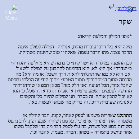
דילוג לתוכן
שקר
*אופי המילון והמלצת קריאה
:
מילה היא כלי דרכו עוברת מהות
,
אנרגיה
.
המילה לעולם איננה
הדבר עצמו
.
מהו הדבר עצמו
?
שאלה זו טוב שתיענה בשתיקה
.
לכן ההזמנה במילון היא ״טריקית״ כי נדמה שהיא מחליפה ״הגדרה״
ב״הגדרה״ אך היא לא
.
היא הזדמנות להתבונן על המילה ולשאול
–
אם היא לא כמו שהתרגלתי לראות דרך השכל
,
אז מה היא
?
מה
מהותה מתוך המיסתורין
?
מתוך הטבע
?
מתוך הידיעה הבלתי נתפסת
שהכל אחד
,
הכל תנועה ואני חלק מזה
?
מכאן תמצאו שה״הגדרה״
החדשה לפעמים תשמע פיוטית או אפילו תרגיז את השכל
,
כי הוא
לא יכול להבין אותה
.
זה בסדר
.
תנו למילים להיות כלי והקשיבו
לאנרגיה שעוברת דרכן
.
זה בדיוק מה שבאנו לעשות כאן
.
התרגלנו ש
שירות משמעו לספק לאחר, לקוח, חבר קהילה או
משפחה, את רצונותיו או צרכיו, על מנת שיהיה שבע רצון. לרב נתפס
השירות כסוג של פשרה, בה עלי לספק דבר מה כדי שלקבל משהו
אחר ונחשק בתמורה – בטחון, הכרה, מעמד, אהבה וכו׳.