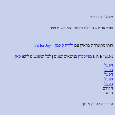
מומלץ להיכרות:
פודקאסט – העולם באמת הוא פשוט ויפה
רותי מתארחת בראיון עם
ולריה קופמן – Fit for Joy
מפגשי LIVE
בפייסבוק
בנושאים שונים | לכל המפגשים לחצו
כאן
הפעל
הפעל
הפעל
הפעל
הפעל
הקודם
הבא
עוד יכול לעניין אותך