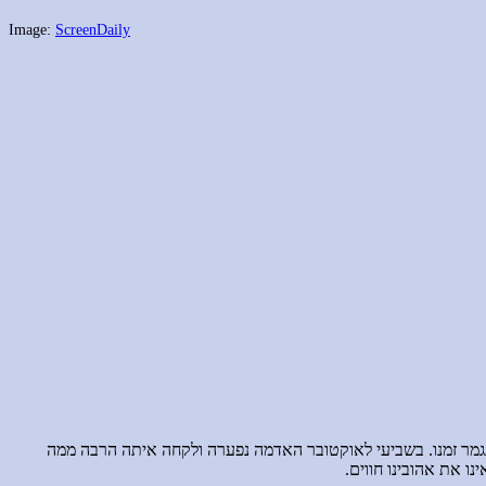
Image:
ScreenDaily
יחד ולהקשיב למה שנגמר זמנו. בשביעי לאוקטובר האדמה נפערה ולקחה איתה הרבה ממה
ו את אהובינו חווים.