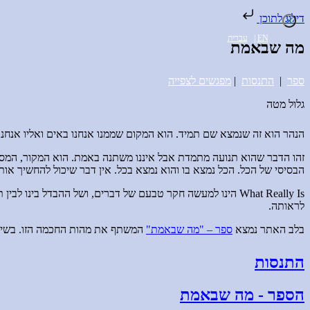
דילוג לתוכן
EN
|
עברית
מה שבאמת
ספר
|
התנסות
|
מפגשים לצפייה
גלול מטה
הנהר הוא זה שנמצא שם תמיד. הוא המקום שממנו אנחנו באים ואליו אנחנו 
זהו הדבר שהוא תנועה מתמדת אבל איננו משתנה באמת. הוא המקור, המ
הבסיסי של הכל. הכל נמצא בו והוא נמצא בכל. אין דבר שיכול להחשיך אותו
What Really Is הינו למעשה חקר טבעם של דברים, ושל ההבדל 
לראותה.
בלב האתר נמצא
ספר – "מה שבאמת"
המשתף את מהות החכמה הזו. בשיטוט
התנסות
הספר - מה שבאמת