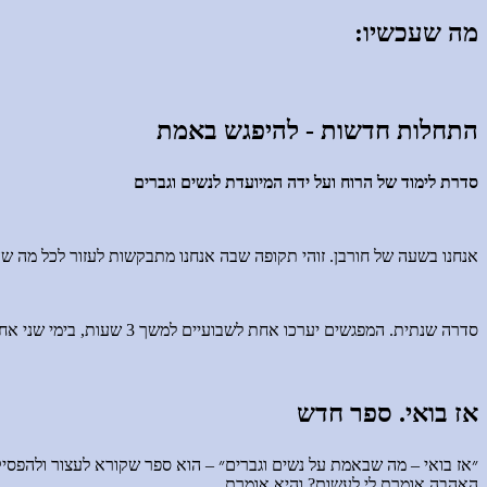
מה שעכשיו:
התחלות חדשות - להיפגש באמת
סדרת לימוד של הרוח ועל ידה המיועדת לנשים וגברים
אנחנו בשעה של חורבן. זוהי תקופה שבה אנחנו מתבקשות לעזור לכל מה שה
סדרה שנתית. המפגשים יערכו אחת לשבועיים למשך 3 שעות, בימי שני אחר הצהריים בין השעות 16.00 ל-19.00. המפגש הראשון יערך ב-8 לדצמבר 2025. לפרטים נוספים אפשר לפנות לרותי – 0544456847
אז בואי. ספר חדש
״אז בואי – מה שבאמת על נשים וגברים״ – הוא ספר שקורא לעצור ולהפסיק 
האהבה אומרת לי לעשות? והיא אומרת.