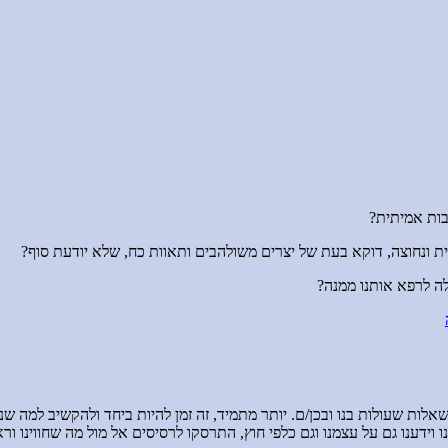
בות אמיתית?
ת ונחוצה, דוקא בעת של יצרים משולהבים ותאוות כח, שלא יודעת סוף?
ה לרפא אותנו ממנה?
 2023) נשתף כאן שיחות וידאו דרך שאלות שעולות בנו ובכן/ם. יותר מתמיד, זה זמן להיות ב
דענו גם על עצמנו וגם כלפי חוץ, התרסקו לרסיסים אל מול מה שחווינו וראינ