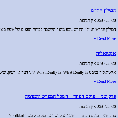
המילון החדש
25/06/2020
אין תגובות
המילון החדש המילון החדש נובע מתוך הקשבה לכוחה העצום של שפה ביציר
Read More »
אקטואליה
07/06/2020
אין תגובות
אקטואליה במבט What Really Is What Really Is אינו דעה או רעיון, שיטה או גישה. הוא אינו שייך לאיש ולא תלוי באף אחד. זהו הידע
Read More »
פרק שני – עולם הפחד – השכל המפרש והמדמה
25/04/2020
אין תגובות
פרק שני – עולם הפחד – השכל המפרש והמדמה גלול מטה Ian Derry & Johanna Nordblad © עולם הפחד- מבוא עולם הפחד מבוא הנחות היסוד