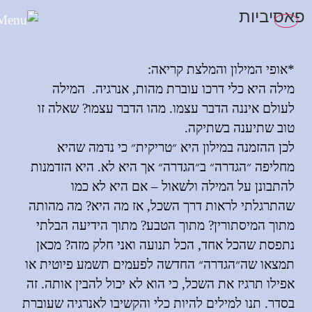
לתוכן
פאסיביות
*אופי המילון והמלצת קריאה
:
מילה היא כלי דרכו עוברת מהות
,
אנרגיה
.
המילה
לעולם איננה הדבר עצמו
.
מהו הדבר עצמו
?
שאלה זו
טוב שתיענה בשתיקה
.
לכן ההזמנה במילון היא ״טריקית״ כי נדמה שהיא
מחליפה ״הגדרה״ ב״הגדרה״ אך היא לא
.
היא הזדמנות
להתבונן על המילה ולשאול
–
אם היא לא כמו
שהתרגלתי לראות דרך השכל
,
אז מה היא
?
מה מהותה
מתוך המיסתורין
?
מתוך הטבע
?
מתוך הידיעה הבלתי
נתפסת שהכל אחד
,
הכל תנועה ואני חלק מזה
?
מכאן
תמצאו שה״הגדרה״ החדשה לפעמים תשמע פיוטית או
אפילו תרגיז את השכל
,
כי הוא לא יכול להבין אותה
.
זה
בסדר
.
תנו למילים להיות כלי והקשיבו לאנרגיה שעוברת