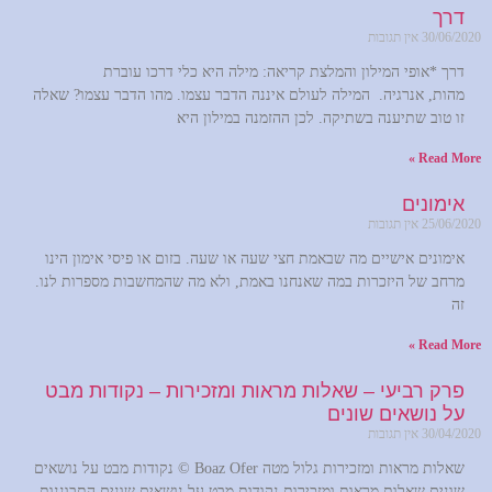
דרך
30/06/2020
אין תגובות
דרך *אופי המילון והמלצת קריאה: מילה היא כלי דרכו עוברת
מהות, אנרגיה. המילה לעולם איננה הדבר עצמו. מהו הדבר עצמו? שאלה
זו טוב שתיענה בשתיקה. לכן ההזמנה במילון היא
Read More »
אימונים
25/06/2020
אין תגובות
אימונים אישיים מה שבאמת חצי שעה או שעה. בזום או פיסי אימון הינו
מרחב של היזכרות במה שאנחנו באמת, ולא מה שהמחשבות מספרות לנו.
זה
Read More »
פרק רביעי – שאלות מראות ומזכירות – נקודות מבט
על נושאים שונים
30/04/2020
אין תגובות
שאלות מראות ומזכירות גלול מטה Boaz Ofer © נקודות מבט על נושאים
שונים שאלות מראות ומזכירות נקודות מבט על נושאים שונים התבוננות