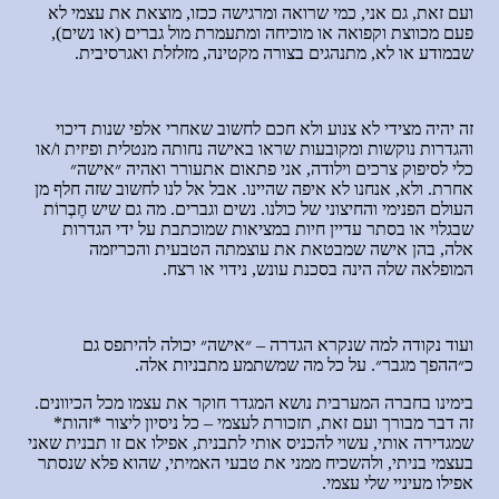
ועם זאת, גם אני, כמי שרואה ומרגישה ככזו, מוצאת את עצמי לא
פעם מכווצת וקפואה או מוכיחה ומתעמרת מול גברים (או נשים),
שבמודע או לא, מתנהגים בצורה מקטינה, מזלזלת ואגרסיבית.
זה יהיה מצידי לא צנוע ולא חכם לחשוב שאחרי אלפי שנות דיכוי
והגדרות נוקשות ומקובעות שראו באישה נחותה מנטלית ופיזית ו/או
כלי לסיפוק צרכים וילודה, אני פתאום אתעורר ואהיה ״אישה״
אחרת. ולא, אנחנו לא איפה שהיינו. אבל אל לנו לחשוב שזה חלף מן
העולם הפנימי והחיצוני של כולנו. נשים וגברים. מה גם שיש חֶבְרוֹת
שבגלוי או בסתר עדיין חיות במציאות שמוכתבת על ידי הגדרות
אלה, בהן אישה שמבטאת את עוצמתה הטבעית והכריזמה
המופלאה שלה הינה בסכנת עונש, נידוי או רצח.
ועוד נקודה למה שנקרא הגדרה – ״אישה״ יכולה להיתפס גם
כ״ההפך מגבר״. על כל מה שמשתמע מתבניות אלה.
בימינו בחברה המערבית נושא המגדר חוקר את עצמו מכל הכיוונים.
זה דבר מבורך ועם זאת, תזכורת לעצמי – כל ניסיון ליצור *זהות*
שמגדירה אותי, עשוי להכניס אותי לתבנית, אפילו אם זו תבנית שאני
בעצמי בניתי, ולהשכיח ממני את טבעי האמיתי, שהוא פלא שנסתר
אפילו מעיניי שלי עצמי.