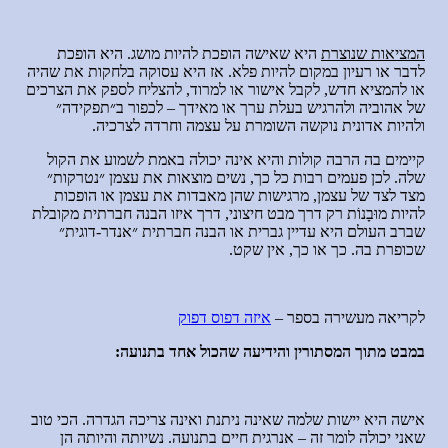
המציאות שנוצרת
היא שאישה הופכת להיות מושג. היא הופכת
לדבר או רעיון במקום להיות פלא. אז היא עסוקה בלחקות את שהיה
או להמציא חדש, לקבל אישור או למרוד, להצליח לספק את הצרכים
של אהוביה ולהרגיש בעלת ערך או מאידך – לכפור ב״תפקידה״
ולהיות אדונית נוקשה השומרת על עצמה וחרדה לצרכיה.
קיימים בה הרבה קולות והיא אינה יכולה באמת לשמוע את הקול
שלה. לכן פעמים רבות כל כך, נשים מוצאות את עצמן ״נטרקות״
מצד לצד של עצמן, מרגישות שהן מאבדות את עצמן או הופכות
להיות מוּבָנוֹת רק דרך מבט חיצוני, דרך איזו הבנה חברתית מקובלת
שברב העולם היא עדיין גברית או הבנה חברתית ״אנדר-דוגית״
שכופרת בה. כך או כך, אין שקט.
לקריאה מעשירה בספר –
איזה דפוס דפוק
במבט מתוך המסתורין והידיעה שהכול אחד בתנועה:
אישה היא יישות שלמה שאינה ניתנת ואינה צריכה הגדרה. הכי טוב
שאני יכולה לומר זה – אנרגית חיים בתנועה. נשיותה והיותה הן