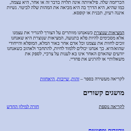
הכריזמה שלה. פילאיותה אינה תלויה בדבר זה או אחר, היא עצמה,
כמו שהיא, היא הדרך בה היא מביאה את המהות שלה לביטוי. נשיות
איננה רעיון, תבנית או קופסא.
המציאות שנוצרת
כשאנחנו מוותרים על הצורך להגדיר את עצמנו
אלא מסכימים להיות פלא בתנועה,
המציאות שנוצרת
היא שאנחנו
זוכים לחוות את עצמנו וכל אדם אחר באור המלא, המופלא והייחודי
שהוא/היא. כך אנחנו יכולים ללמוד לחיות, להתחבר ולאהוב כשאנחנו
יודעים שהאדם האחר אינו בא לענות על צרכיי, לספק את
משאלותיי או להרגיע את פחדיי.
לקריאה מעשירה בספר –
זהות, שייכות, היאחזות
מושגים קשורים
לקריאה נוספת
חזרה למילון החדש
וובינרים ומפגשים