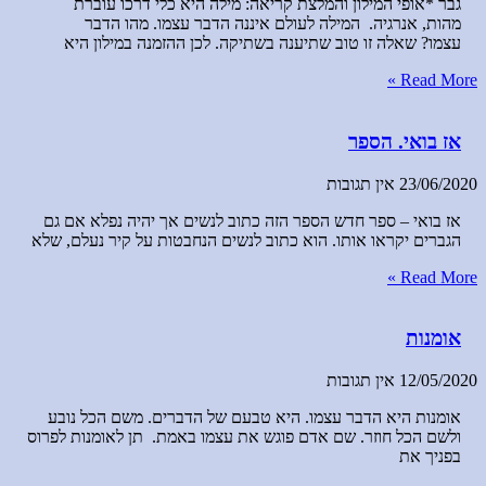
גבר *אופי המילון והמלצת קריאה: מילה היא כלי דרכו עוברת
מהות, אנרגיה. המילה לעולם איננה הדבר עצמו. מהו הדבר
עצמו? שאלה זו טוב שתיענה בשתיקה. לכן ההזמנה במילון היא
Read More »
אז בואי. הספר
23/06/2020
אין תגובות
אז בואי – ספר חדש הספר הזה כתוב לנשים אך יהיה נפלא אם גם
הגברים יקראו אותו. הוא כתוב לנשים הנחבטות על קיר נעלם, שלא
Read More »
אומנות
12/05/2020
אין תגובות
אומנות היא הדבר עצמו. היא טבעם של הדברים. משם הכל נובע
ולשם הכל חוזר. שם אדם פוגש את עצמו באמת. תן לאומנות לפרוס
בפניך את