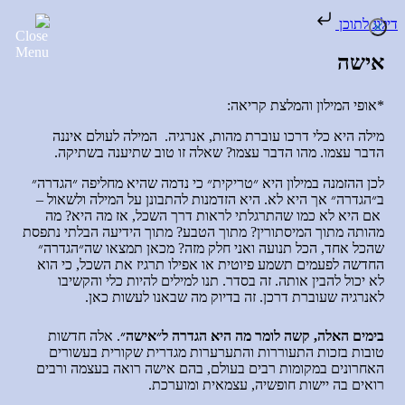
דילוג לתוכן
אישה
*אופי המילון והמלצת קריאה
:
מילה היא כלי דרכו עוברת מהות
,
אנרגיה
.
המילה לעולם איננה
הדבר עצמו
.
מהו הדבר עצמו
?
שאלה זו טוב שתיענה בשתיקה
.
לכן ההזמנה במילון היא ״טריקית״ כי נדמה שהיא מחליפה ״הגדרה״
ב״הגדרה״ אך היא לא
.
היא הזדמנות להתבונן על המילה ולשאול
–
אם היא לא כמו שהתרגלתי לראות דרך השכל
,
אז מה היא
?
מה
מהותה מתוך המיסתורין
?
מתוך הטבע
?
מתוך הידיעה הבלתי נתפסת
שהכל אחד
,
הכל תנועה ואני חלק מזה
?
מכאן תמצאו שה״הגדרה״
החדשה לפעמים תשמע פיוטית או אפילו תרגיז את השכל
,
כי הוא
לא יכול להבין אותה
.
זה בסדר
.
תנו למילים להיות כלי והקשיבו
לאנרגיה שעוברת דרכן
.
זה בדיוק מה שבאנו לעשות כאן
.
בימים האלה, קשה לומר מה היא הגדרה ל״אישה״
. אלה חדשות
טובות בזכות התעוררות והתערערות מגדרית שקורית בעשורים
האחרונים במקומות רבים בעולם, בהם אישה רואה בעצמה ורבים
רואים בה יישות חופשיה, עצמאית ומוערכת.