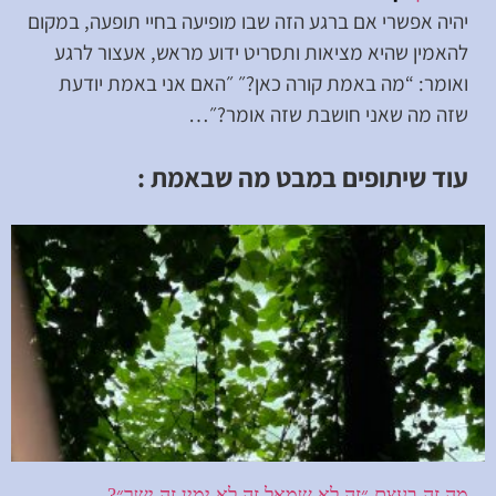
יהיה אפשרי אם ברגע הזה שבו מופיעה בחיי תופעה, במקום
להאמין שהיא מציאות ותסריט ידוע מראש, אעצור לרגע
ואומר: “מה באמת קורה כאן?״ ״האם אני באמת יודעת
שזה מה שאני חושבת שזה אומר?״…
עוד שיתופים במבט מה שבאמת :
מה זה בעצם ״זה לא שמאל זה לא ימין זה ישר״?